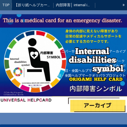
»
TOP
【折り紙ヘルプカード】郵送お申込み
内部障害│ internal impediment mark│郵送システム
緊急災害対策ヘルプカード
活動実績
ウクライナ避難民支援折り紙ヘルプカード（寄付品）
テレビ・新聞・ラジオ出演
ノンタンヘルプカード
全国ヘルプカードsupporter活動報告
被災地支援活動
全国導入情報
活動の歴史
災害時・緊急時のために！
国会質問・医療講演会など活動
ユニバーサルヘルプカード協会│アーカイブ
全国キャンペーン【終了】
募金収支報告
創設者 ご挨拶
ヘルプマーク
ヘルプカード
お問い合わせ
【運営概要】
全国の配布場所・普及状況
旧・全国ヘルプマーク普及ネットワーク
旧・全国ヘルプマークオリパラプロジェクト
フォトコンテスト
ご寄附頂いた方のお心
みっちょさんのブログより
お礼の声
元全国ヘルプマーク普及ネットワークメンバー制度終了
オーダーメイドのヘルプマーク・販売のヘルプマークについての当協会の考え方
みんなのフォトギャラリー
管理者専用
管理者専用